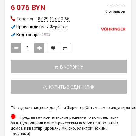
6 076 BYN
0 отзывов
Телефон -
8 029 114-00-55
Производитель:
Ферингер
Код товара:
2503
В КОРЗИНУ
КУПИТЬ В ОДИН КЛИК
Теги:
дровяная
,
печь
,
для
,
бани
,
Ферингер
,
Оптима
,
змеевик
,
,
закрыта
Предлагаем комплексное решение по комплектации
бань (дровяными и электрическими печами), загородных
домов и квартир (дровяными, био, электрическими
каминами)