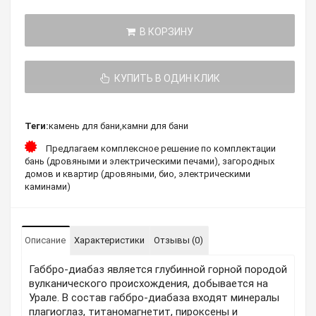
В КОРЗИНУ
КУПИТЬ В ОДИН КЛИК
Теги:
камень для бани
,
камни для бани
Предлагаем комплексное решение по комплектации
бань (дровяными и электрическими печами), загородных
домов и квартир (дровяными, био, электрическими
каминами)
Описание
Характеристики
Отзывы (0)
Габбро-диабаз является глубинной горной породой
вулканического происхождения, добывается на
Урале. В состав габбро-диабаза входят минералы
плагиоглаз, титаномагнетит, пироксены и