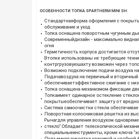
ОСОБЕННОСТИ ТОПКА SPARTHERM MINI SH:
Стандартнаяформа оформления с покрыты
обслуживание и уход
Топка оснащена поворотным чугунным дым
Современныйдизайн - максимально видная
огня
Герметичность корпуса достигается отсу
Втопке использованы не требующие техни
контргрузовуюшахту возможен через топ
Возможно подключение подачи воздуха на
Подачавоздуха на первичный и вторичный 
обеспечиваетэффективное сжигание с ни
Топка оснащена механизмом фиксации две
Топкаимеет одинарное остекление стекло
покрытыеобеспечивает защиту от вредног
Система самоочистки стекла обеспечивае
Поворотная колосниковая решетка из выс
Рычагдля управления воздухом одновремен
стекло".Обладает телескопической механ
специальныеинструменты, кроме ключа "хо
Подъемная рукоятка красивой и удобной