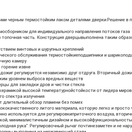
ми черным термостойким лаком деталями дверки.Решение в п
осборником для индивидуального направления потоков газа
 топочная часть. Конструкция дверцывыполнена таким образ
тствием винтовых и шурупных креплений
ческого обслуживания термостойкиеподшипники и шарикоподш
очную камеру
 горение извне
дожиг регулируется независимо друг отдруга. Вторичный дожи
зким уровнем выброса вредных веществ
рцы для закладки дров и чистки стекла
керамикой высокой температурнойстойкости от лидера миро
о спектра излучения
т длительный обзор пламени без помех
ококачественного литого материала, которую легко и просто
но используется для регулировкиприточного воздуха, вторич
икой, минималистичным дизайном и высокойфункциональностью
лодная рука". Регулировочный рычаг почтинезаметен и не нар
 формы выполнена из нержавеющей стали