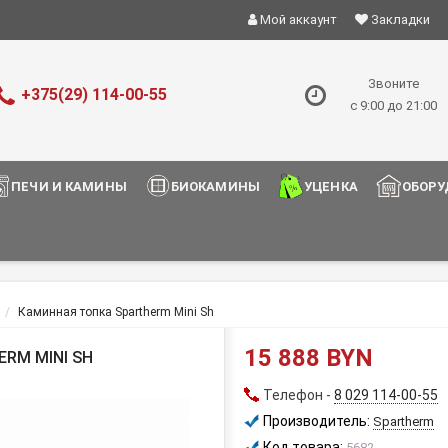
Мой аккаунт
Закладки
Звоните
+375(29) 114-00-55
с 9:00 до 21:00
ПЕЧИ И КАМИНЫ
БИОКАМИНЫ
УЦЕНКА
ОБОРУ
Каминная топка Spartherm Mini Sh
15 888 BYN
RM MINI SH
Телефон -
8 029 114-00-55
Производитель:
Spartherm
Код товара:
5682