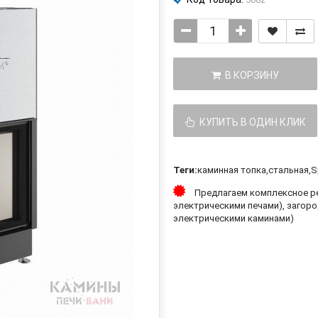
В КОРЗИНУ
КУПИТЬ В ОДИН КЛИК
Теги:
каминная топка
,
стальная
,
S
Предлагаем комплексное ре
электрическими печами), загоро
электрическими каминами)