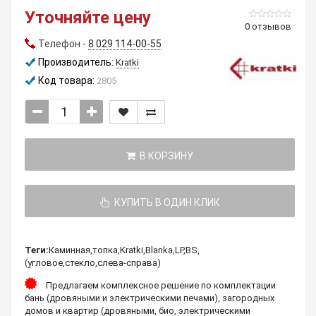
Уточняйте цену
0 отзывов
Телефон -
8 029 114-00-55
Производитель:
Kratki
Код товара:
2805
В КОРЗИНУ
КУПИТЬ В ОДИН КЛИК
Теги:
Каминная
,
топка
,
Kratki
,
Blanka
,
LP
,
BS
,
(угловое
,
стекло
,
слева-справа)
Предлагаем комплексное решение по комплектации
бань (дровяными и электрическими печами), загородных
домов и квартир (дровяными, био, электрическими