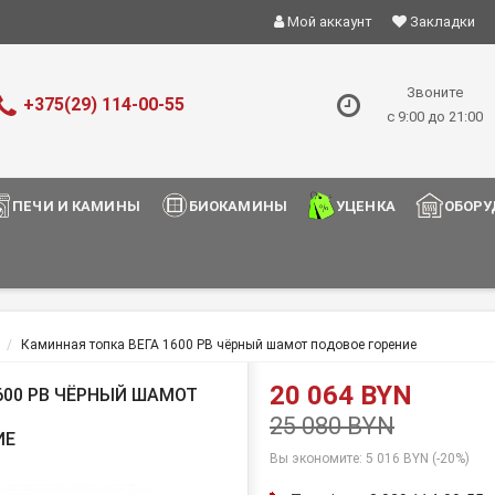
Мой аккаунт
Закладки
Звоните
+375(29) 114-00-55
с 9:00 до 21:00
ПЕЧИ И КАМИНЫ
БИОКАМИНЫ
УЦЕНКА
ОБОРУ
Каминная топка ВЕГА 1600 РB чёрный шамот подовое горение
20 064 BYN
600 РB ЧЁРНЫЙ ШАМОТ
25 080 BYN
ИЕ
Вы экономите:
5 016 BYN (-20%)