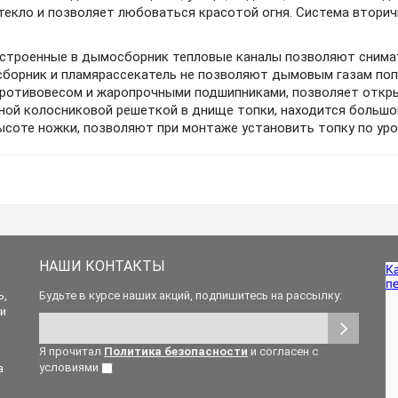
екло и позволяет любоваться красотой огня. Система вторич
 встроенные в дымосборник тепловые каналы позволяют снимат
борник и пламярассекатель не позволяют дымовым газам поп
противовесом и жаропрочными подшипниками, позволяет откры
нной колосниковой решеткой в днище топки, находится больш
ысоте ножки, позволяют при монтаже установить топку по уро
НАШИ КОНТАКТЫ
ь,
Будьте в курсе наших акций, подпишитесь на рассылку:
 и
Я прочитал
Политика безопасности
и согласен с
условиями
а