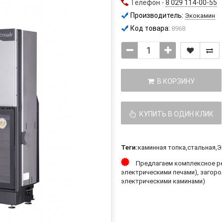
Телефон -
8 029 114-00-55
Производитель:
Экокамин
Код товара:
8968
В КОРЗИНУ
КУПИТЬ В ОДИН КЛИК
Теги:
каминная топка
,
стальная
,
Э
Предлагаем комплексное ре
электрическими печами), загоро
электрическими каминами)