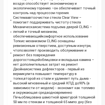
воздух способствует экономичному и
экологичному горению –он обеспечивает точный
контроль над процессом горения.
Системаавтоочистки стекла Clear View –
помогает поддерживать чистоту стекла
Механическаясистема подъема дверей CLING –
легкий и точный механизм,
обеспечивающийкомфортное использование
Топкис механизмом CLING оснащены
ревизионным отверстием, доступным изнутри,
чтопозволяет производить обслуживание и
ремонт без повреждения
дорогостоящейоблицовки и вкладыша камина –
нет дополнительных затрат на ремонт
Двойнаясистема дефлекторов - первый из
вермикулита повышает температуру в
топке,второй из стали и удлиняет путь дыма -
высокий мгновенный и средний КПД до90% (в
зависимости от модели) - экономит как топливо
и окружающая средаодновременно
Печьоблицована шамотной арматурой толщиной
50 мм по стенкам и толщиной 65 ммпо дну (без