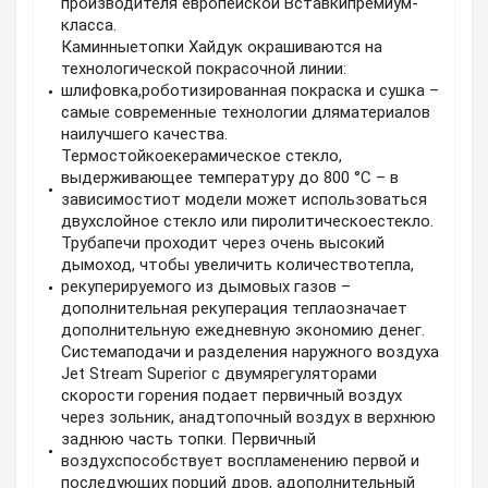
производителя европейской Вставкипремиум-
класса.
Каминныетопки Хайдук окрашиваются на
технологической покрасочной линии:
шлифовка,роботизированная покраска и сушка –
самые современные технологии дляматериалов
наилучшего качества.
Термостойкоекерамическое стекло,
выдерживающее температуру до 800 °C – в
зависимостиот модели может использоваться
двухслойное стекло или пиролитическоестекло.
Трубапечи проходит через очень высокий
дымоход, чтобы увеличить количествотепла,
рекуперируемого из дымовых газов –
дополнительная рекуперация теплаозначает
дополнительную ежедневную экономию денег.
Системаподачи и разделения наружного воздуха
Jet Stream Superior с двумярегуляторами
скорости горения подает первичный воздух
через зольник, анадтопочный воздух в верхнюю
заднюю часть топки. Первичный
воздухспособствует воспламенению первой и
последующих порций дров, адополнительный