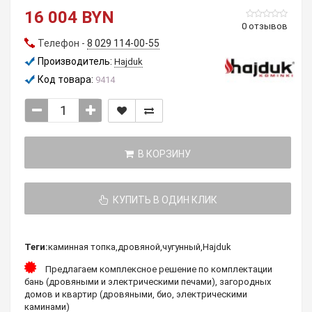
16 004 BYN
0 отзывов
Телефон -
8 029 114-00-55
Производитель:
Hajduk
Код товара:
9414
В КОРЗИНУ
КУПИТЬ В ОДИН КЛИК
Теги:
каминная топка
,
дровяной
,
чугунный
,
Hajduk
Предлагаем комплексное решение по комплектации
бань (дровяными и электрическими печами), загородных
домов и квартир (дровяными, био, электрическими
каминами)