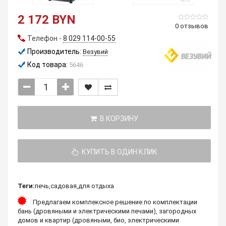
2 172 BYN
0 отзывов
Телефон -
8 029 114-00-55
Производитель:
Везувий
Код товара:
5646
В КОРЗИНУ
КУПИТЬ В ОДИН КЛИК
Теги:
печь
,
садовая
,
для отдыха
Предлагаем комплексное решение по комплектации
бань (дровяными и электрическими печами), загородных
домов и квартир (дровяными, био, электрическими