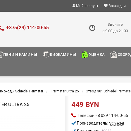
Мой аккаунт
Закладки
Звоните
+375(29) 114-00-55
с 9:00 до 21:00
ПЕЧИ И КАМИНЫ
БИОКАМИНЫ
УЦЕНКА
ОБОРУ
моходы Schiedel Permeter
Permeter Ultra 25
Отвод 30° Schiedel Permeter
449 BYN
TER ULTRA 25
Телефон -
8 029 114-00-55
Производитель:
Schiedel
Код товара:
10832