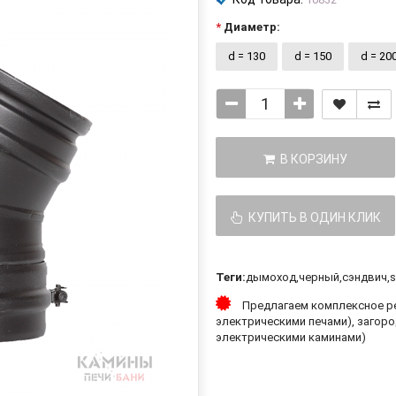
Диаметр:
d = 130
d = 150
d = 20
В КОРЗИНУ
КУПИТЬ В ОДИН КЛИК
Теги:
дымоход
,
черный
,
сэндвич
,
s
Предлагаем комплексное ре
электрическими печами), загоро
электрическими каминами)