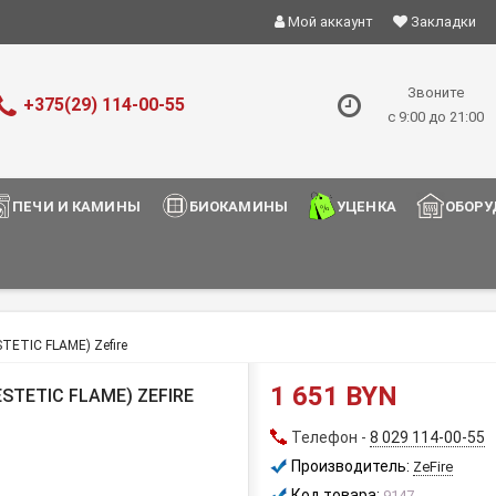
Мой аккаунт
Закладки
Звоните
+375(29) 114-00-55
с 9:00 до 21:00
ПЕЧИ И КАМИНЫ
БИОКАМИНЫ
УЦЕНКА
ОБОРУ
TETIC FLAME) Zefire
1 651 BYN
STETIC FLAME) ZEFIRE
Телефон -
8 029 114-00-55
Производитель:
ZeFire
Код товара:
9147