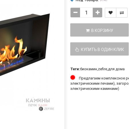
В КОРЗИНУ
КУПИТЬ В ОДИН КЛИК
Теги:
биокамин
,
zefire
,
для дома
Предлагаем комплексное ре
электрическими печами), загоро
электрическими каминами)