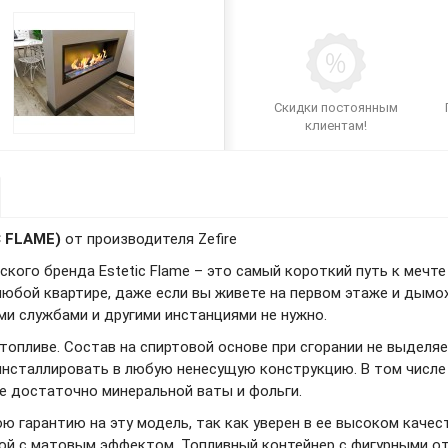
Скидки постоянным
клиентам!
C FLAME)
от производителя Zefire
ского бренда Estetic Flame – это самый короткий путь к мечт
юбой квартире, даже если вы живете на первом этаже и дымох
и службами и другими инстанциями не нужно.
опливе. Состав на спиртовой основе при сгорании не выделяе
инсталлировать в любую ненесущую конструкцию. В том числе 
е достаточно минеральной ваты и фольги.
 гарантию на эту модель, так как уверен в ее высоком качес
ой с матовым эффектом. Топливный контейнер с фигурными от